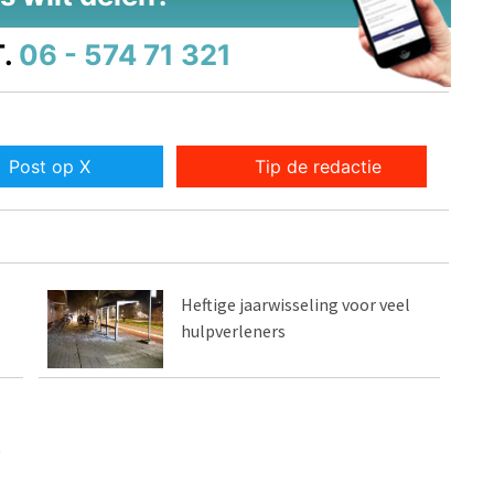
.
06 - 574 71 321
Post op X
Tip de redactie
Heftige jaarwisseling voor veel
hulpverleners
t