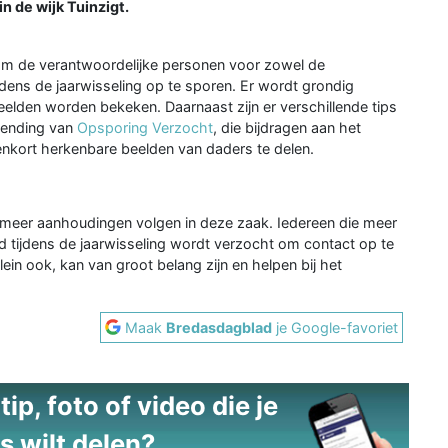
n de wijk Tuinzigt.
om de verantwoordelijke personen voor zowel de
jdens de jaarwisseling op te sporen. Er wordt grondig
elden worden bekeken. Daarnaast zijn er verschillende tips
zending van
Opsporing Verzocht
, die bijdragen aan het
enkort herkenbare beelden van daders te delen.
meer aanhoudingen volgen in deze zaak. Iedereen die meer
ld tijdens de jaarwisseling wordt verzocht om contact op te
lein ook, kan van groot belang zijn en helpen bij het
Maak
Bredasdagblad
je Google-favoriet
ip, foto of video die je
s wilt delen?