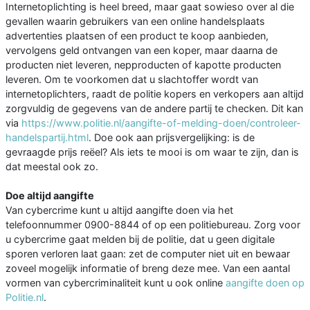
Internetoplichting is heel breed, maar gaat sowieso over al die
gevallen waarin gebruikers van een online handelsplaats
advertenties plaatsen of een product te koop aanbieden,
vervolgens geld ontvangen van een koper, maar daarna de
producten niet leveren, nepproducten of kapotte producten
leveren. Om te voorkomen dat u slachtoffer wordt van
internetoplichters, raadt de politie kopers en verkopers aan altijd
zorgvuldig de gegevens van de andere partij te checken. Dit kan
via
https://www.politie.nl/aangifte-of-melding-doen/controleer-
handelspartij.html
. Doe ook aan prijsvergelijking: is de
gevraagde prijs reëel? Als iets te mooi is om waar te zijn, dan is
dat meestal ook zo.
Doe altijd aangifte
Van cybercrime kunt u altijd aangifte doen via het
telefoonnummer 0900-8844 of op een politiebureau. Zorg voor
u cybercrime gaat melden bij de politie, dat u geen digitale
sporen verloren laat gaan: zet de computer niet uit en bewaar
zoveel mogelijk informatie of breng deze mee. Van een aantal
vormen van cybercriminaliteit kunt u ook online
aangifte doen op
Politie.nl
.