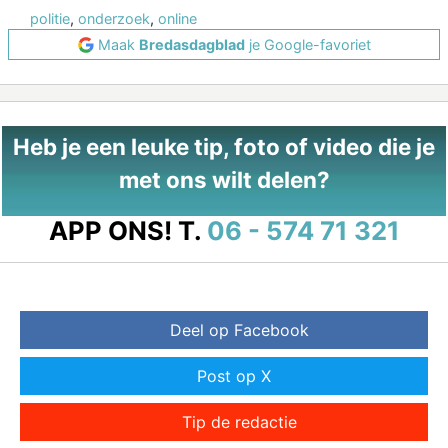
politie
,
onderzoek
,
online
Maak
Bredasdagblad
je Google-favoriet
Heb je een leuke tip, foto of video die je
met ons wilt delen?
APP ONS!
T.
06 - 574 71 321
Deel op Facebook
Post op X
Tip de redactie