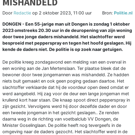
MISHANDELD
Door
Redactie
op
2 oktober 2023, 11:00 uur
Bron:
Politie.nl
DONGEN - Een 55-jarige man uit Dongen is zondag 1 oktober
2023 omstreeks 20.30 uur in de deuropening van zijn woning
door twee jonge daders mishandeld. Het slachtoffer werd
besproeid met pepperspray en tegen het hoofd geslagen. Hij
kende de daders niet. De politie is op zoek naar getuigen.
De politie kreeg zondagavond een melding van een overval in
een woning aan de Jan Mertenslaan. Ter plaatse bleek dat de
bewoner door twee jongemannen was mishandeld. Ze hadden
niets buit gemaakt en ook geen poging gedaan daartoe. Het
slachtoffer verklaarde dat hij de voordeur open deed omdat er
werd aangebeld. Hij zag voor de deur een lange jongeman met
krullend kort haar staan. Die knaap spoot direct pepperspray in
zijn gezicht. Vervolgens werd hij door dezelfde dader en door
een tweede jongeman in het gezicht geslagen.. Ze renden
daarna weg in de richting van voetbalclub VV Dongen, de
Minister Goselinglaan. De politie heeft nog tevergeefs in de
omgeving naar de daders gezocht. Het slachtoffer werd in de