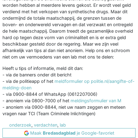
worden hebben al meerdere levens gekost. Er wordt veel geld
verdiend met het verkopen van synthetische drugs. Maar dit
ondermijnd de totale maatschappij, de grenzen tussen de
boven- en onderwereld vervagen en dat verzwakt en ontregeld
de hele maatschappij. Daarom treedt de gezamenlijke overheid
hard op tegen deze vorm van criminaliteit en is er extra geld
beschikbaar gesteld door de regering. Maar we zijn veel
afhankelijk van tips al dan niet anoniem. Help ons en schroom
niet om uw vermoedens van een lab met ons te delen:
Heeft u tips of informatie, meld dit dan:
- via de banners onder dit bericht
- via de politieapp of het
meldformulier op politie.nl/aangifte-of-
melding-doen
- via 0900-8844 of WhatsApp (0612207006)
- anoniem via 0800-7000 of het
meldingsformulier van M
- anoniem via 0900-8844, niet uw naam zeggen en meteen
vragen naar TCI (Team Criminele Inlichtingen)
onderzoek
,
verdachten
,
lab
Maak
Bredasdagblad
je Google-favoriet