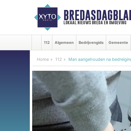
BREDASDAGBLA
lokaal nieuws breda en omgeving
112
Algemeen
Bedrijvengids
Gemeente
Home
112
Man aangehouden na bedreigin