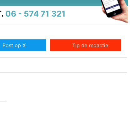
.
06 - 574 71 321
Post op X
Tip de redactie