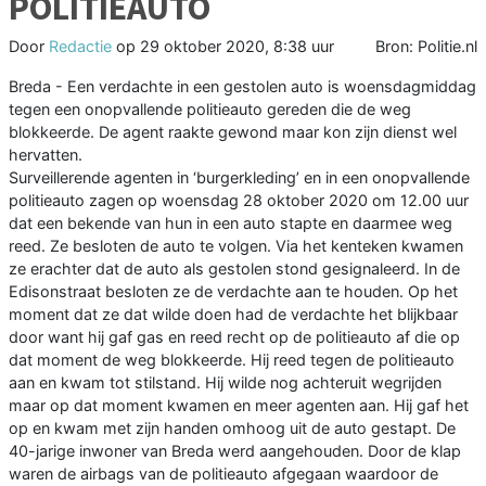
POLITIEAUTO
Door
Redactie
op
29 oktober 2020, 8:38 uur
Bron: Politie.nl
Breda - Een verdachte in een gestolen auto is woensdagmiddag
tegen een onopvallende politieauto gereden die de weg
blokkeerde. De agent raakte gewond maar kon zijn dienst wel
hervatten.
Surveillerende agenten in ‘burgerkleding’ en in een onopvallende
politieauto zagen op woensdag 28 oktober 2020 om 12.00 uur
dat een bekende van hun in een auto stapte en daarmee weg
reed. Ze besloten de auto te volgen. Via het kenteken kwamen
ze erachter dat de auto als gestolen stond gesignaleerd. In de
Edisonstraat besloten ze de verdachte aan te houden. Op het
moment dat ze dat wilde doen had de verdachte het blijkbaar
door want hij gaf gas en reed recht op de politieauto af die op
dat moment de weg blokkeerde. Hij reed tegen de politieauto
aan en kwam tot stilstand. Hij wilde nog achteruit wegrijden
maar op dat moment kwamen en meer agenten aan. Hij gaf het
op en kwam met zijn handen omhoog uit de auto gestapt. De
40-jarige inwoner van Breda werd aangehouden. Door de klap
waren de airbags van de politieauto afgegaan waardoor de