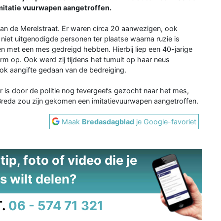
itatie vuurwapen aangetroffen.
an de Merelstraat. Er waren circa 20 aanwezigen, ook
niet uitgenodigde personen ter plaatse waarna ruzie is
en met een mes gedreigd hebben. Hierbij liep een 40-jarige
rm op. Ook werd zij tijdens het tumult op haar neus
ok aangifte gedaan van de bedreiging.
 is door de politie nog tevergeefs gezocht naar het mes,
reda zou zijn gekomen een imitatievuurwapen aangetroffen.
Maak
Bredasdagblad
je Google-favoriet
ip, foto of video die je
s wilt delen?
.
06 - 574 71 321