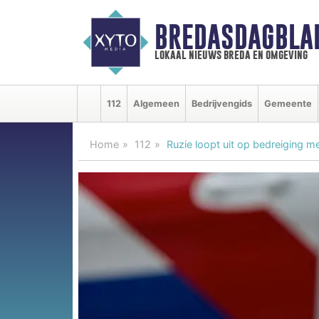
BREDASDAGBLA
lokaal nieuws breda en omgeving
112
Algemeen
Bedrijvengids
Gemeente
Home
112
Ruzie loopt uit op bedreiging m