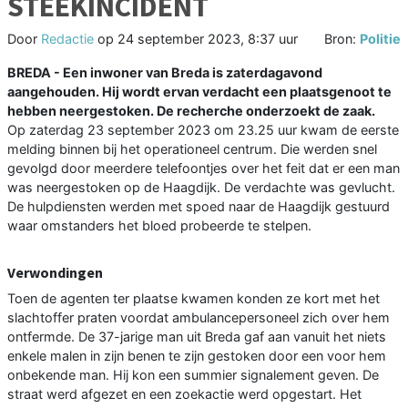
STEEKINCIDENT
Door
Redactie
op
24 september 2023, 8:37 uur
Bron:
Politie
BREDA - Een inwoner van Breda is zaterdagavond
aangehouden. Hij wordt ervan verdacht een plaatsgenoot te
hebben neergestoken. De recherche onderzoekt de zaak.
Op zaterdag 23 september 2023 om 23.25 uur kwam de eerste
melding binnen bij het operationeel centrum. Die werden snel
gevolgd door meerdere telefoontjes over het feit dat er een man
was neergestoken op de Haagdijk. De verdachte was gevlucht.
De hulpdiensten werden met spoed naar de Haagdijk gestuurd
waar omstanders het bloed probeerde te stelpen.
Verwondingen
Toen de agenten ter plaatse kwamen konden ze kort met het
slachtoffer praten voordat ambulancepersoneel zich over hem
ontfermde. De 37-jarige man uit Breda gaf aan vanuit het niets
enkele malen in zijn benen te zijn gestoken door een voor hem
onbekende man. Hij kon een summier signalement geven. De
straat werd afgezet en een zoekactie werd opgestart. Het