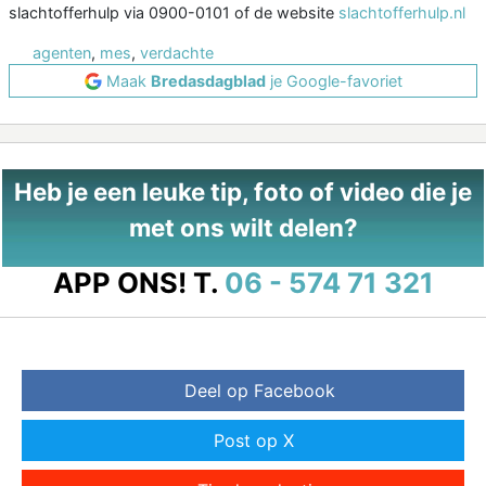
slachtofferhulp via 0900-0101 of de website
slachtofferhulp.nl
agenten
,
mes
,
verdachte
Maak
Bredasdagblad
je Google-favoriet
Heb je een leuke tip, foto of video die je
met ons wilt delen?
APP ONS!
T.
06 - 574 71 321
Deel op Facebook
Post op X