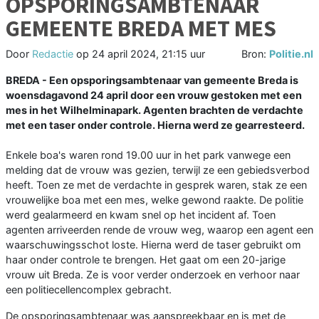
OPSPORINGSAMBTENAAR
GEMEENTE BREDA MET MES
Door
Redactie
op
24 april 2024, 21:15 uur
Bron:
Politie.nl
BREDA - Een opsporingsambtenaar van gemeente Breda is
woensdagavond 24 april door een vrouw gestoken met een
mes in het Wilhelminapark. Agenten brachten de verdachte
met een taser onder controle. Hierna werd ze gearresteerd.
Enkele boa's waren rond 19.00 uur in het park vanwege een
melding dat de vrouw was gezien, terwijl ze een gebiedsverbod
heeft. Toen ze met de verdachte in gesprek waren, stak ze een
vrouwelijke boa met een mes, welke gewond raakte. De politie
werd gealarmeerd en kwam snel op het incident af. Toen
agenten arriveerden rende de vrouw weg, waarop een agent een
waarschuwingsschot loste. Hierna werd de taser gebruikt om
haar onder controle te brengen. Het gaat om een 20-jarige
vrouw uit Breda. Ze is voor verder onderzoek en verhoor naar
een politiecellencomplex gebracht.
De opsporingsambtenaar was aanspreekbaar en is met de