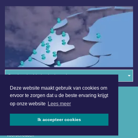
Overige dagbladen in de regio
Deze website maakt gebruik van cookies om
Algemene voorwaarden
ervoor te zorgen dat u de beste ervaring krijgt
op onze website
Lees meer
Disclaimer
Privacy Statement
Ik accepteer cookies
Copyright (c) 2026 | Bredasdagblad.nl - Alle rechten
voorbehouden