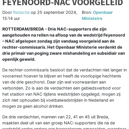
FEYENOORD-NAC VOORGELEID
Door
Redactie
op
25 september 2024,
Bron:
Openbaar
15:14 uur
Ministeire
ROTTERDAM/BREDA - Drie NAC-supporters die zijn
aangehouden na rellen na afloop van de wedstrijd Feyenoord
– NAC afgelopen zondag zijn vandaag voorgeleid aan de
rechter-commissaris. Het Openbaar Ministerie verdenkt de
drie primair van poging zware mishandeling en subsidiair van
openlijk geweld.
De rechter-commissaris besloot dat de verdachten niet langer in
voorarrest hoeven te blijven en heeft de voorlopige hechtenis
van de drie geschorst. Daar zijn wel voorwaarden aan
verbonden. Zo is aan de verdachten een gebiedsverbod voor
het stadion van NAC tijdens wedstrijden opgelegd, mogen zij
zich niet ophouden bij voetbalwedstrijden in Nederland en
mogen ze geen alcohol drinken.
De drie verdachten, mannen van 22, 41 en 45 uit Breda,
maakten deel uit van een groep NAC-supporters die na de
wedstrijd onder andere een horecakraam omgooiden, waardoor