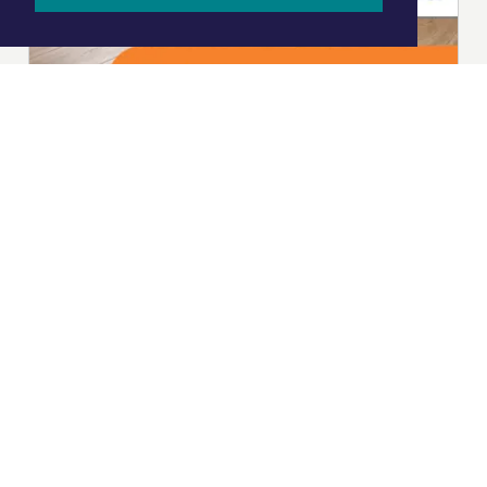
|
Nieuws | Sport | Evenementen
Hoofdvestiging:
van Benthuizenlaan 1
1701 BZ Heerhugowaard
072 8200 600
redactie@xyto.nl