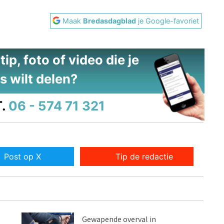
Maak
Bredasdagblad
je Google-favoriet
ip, foto of video die je
s wilt delen?
.
06 - 574 71 321
Post op X
Tip de redactie
Gewapende overval in