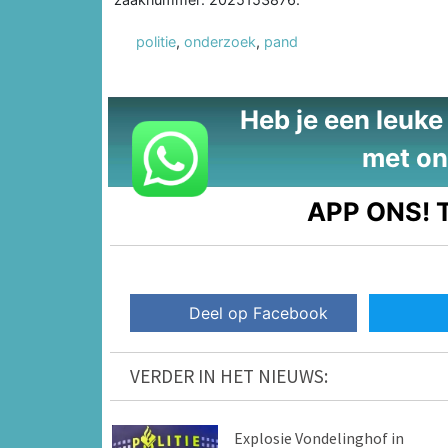
politie
,
onderzoek
,
pand
Heb je een leuke t
met on
APP ONS!
T
Deel op Facebook
VERDER IN HET NIEUWS:
Explosie Vondelinghof in