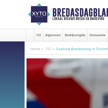
BREDASDAGBLA
lokaal nieuws breda en omgeving
112
Algemeen
Bedrijvengids
Gemeente
Home
112
Explosie Bredaseweg in Ooster