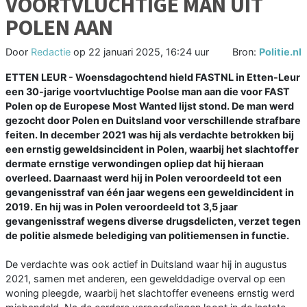
VOORTVLUCHTIGE MAN UIT
POLEN AAN
Door
Redactie
op
22 januari 2025, 16:24 uur
Bron:
Politie.nl
ETTEN LEUR - Woensdagochtend hield FASTNL in Etten-Leur
een 30-jarige voortvluchtige Poolse man aan die voor FAST
Polen op de Europese Most Wanted lijst stond. De man werd
gezocht door Polen en Duitsland voor verschillende strafbare
feiten. In december 2021 was hij als verdachte betrokken bij
een ernstig geweldsincident in Polen, waarbij het slachtoffer
dermate ernstige verwondingen opliep dat hij hieraan
overleed. Daarnaast werd hij in Polen veroordeeld tot een
gevangenisstraf van één jaar wegens een geweldincident in
2019. En hij was in Polen veroordeeld tot 3,5 jaar
gevangenisstraf wegens diverse drugsdelicten, verzet tegen
de politie alsmede belediging van politiemensen in functie.
De verdachte was ook actief in Duitsland waar hij in augustus
2021, samen met anderen, een gewelddadige overval op een
woning pleegde, waarbij het slachtoffer eveneens ernstig werd