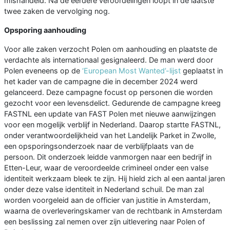
mishandeld. Na de eerdere veroordelingen loopt in de laatste
twee zaken de vervolging nog.
Opsporing aanhouding
Voor alle zaken verzocht Polen om aanhouding en plaatste de
verdachte als internationaal gesignaleerd. De man werd door
Polen eveneens op de
‘European Most Wanted’-lijst
geplaatst in
het kader van de campagne die in december 2024 werd
gelanceerd. Deze campagne focust op personen die worden
gezocht voor een levensdelict. Gedurende de campagne kreeg
FASTNL een update van FAST Polen met nieuwe aanwijzingen
voor een mogelijk verblijf in Nederland. Daarop startte FASTNL,
onder verantwoordelijkheid van het Landelijk Parket in Zwolle,
een opsporingsonderzoek naar de verblijfplaats van de
persoon. Dit onderzoek leidde vanmorgen naar een bedrijf in
Etten-Leur, waar de veroordeelde crimineel onder een valse
identiteit werkzaam bleek te zijn. Hij hield zich al een aantal jaren
onder deze valse identiteit in Nederland schuil. De man zal
worden voorgeleid aan de officier van justitie in Amsterdam,
waarna de overleveringskamer van de rechtbank in Amsterdam
een beslissing zal nemen over zijn uitlevering naar Polen of