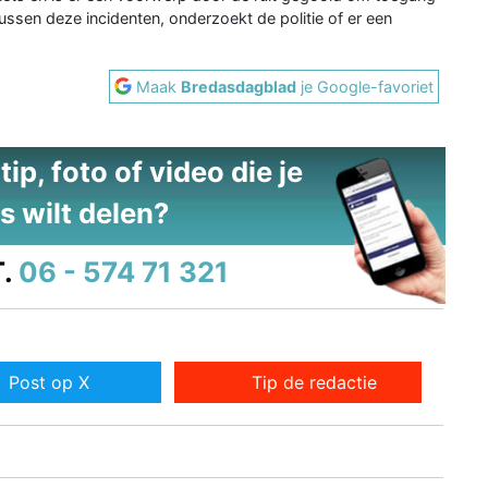
tussen deze incidenten, onderzoekt de politie of er een
Maak
Bredasdagblad
je Google-favoriet
ip, foto of video die je
s wilt delen?
.
06 - 574 71 321
Post op X
Tip de redactie