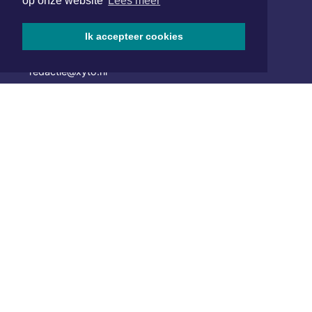
op onze website
Lees meer
van Benthuizenlaan 1
1701 BZ Heerhugowaard
Ik accepteer cookies
072 8200 600
redactie@xyto.nl
www.xyto.nl
SOCIAL MEDIA
NIEUWSBRIEF AANMELDEN
Schrijf je in voor onze nieuwsbrief en krijg wekelijks een
samenvatting van alle gebeurtenissen uit jouw regio.
Aanmelden
ONLINE DAGBLADEN