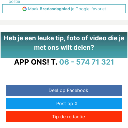
politie
Maak
Bredasdagblad
je Google-favoriet
Heb je een leuke tip, foto of video die je
met ons wilt delen?
APP ONS!
T.
06 - 574 71 321
Deel op Facebook
Post op X
Tip de redactie