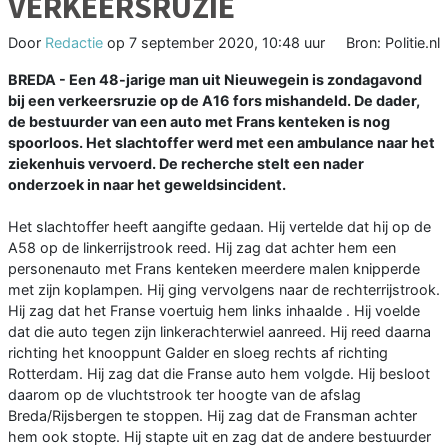
VERKEERSRUZIE
Door
Redactie
op
7 september 2020, 10:48 uur
Bron: Politie.nl
BREDA - Een 48-jarige man uit Nieuwegein is zondagavond
bij een verkeersruzie op de A16 fors mishandeld. De dader,
de bestuurder van een auto met Frans kenteken is nog
spoorloos. Het slachtoffer werd met een ambulance naar het
ziekenhuis vervoerd. De recherche stelt een nader
onderzoek in naar het geweldsincident.
Het slachtoffer heeft aangifte gedaan. Hij vertelde dat hij op de
A58 op de linkerrijstrook reed. Hij zag dat achter hem een
personenauto met Frans kenteken meerdere malen knipperde
met zijn koplampen. Hij ging vervolgens naar de rechterrijstrook.
Hij zag dat het Franse voertuig hem links inhaalde . Hij voelde
dat die auto tegen zijn linkerachterwiel aanreed. Hij reed daarna
richting het knooppunt Galder en sloeg rechts af richting
Rotterdam. Hij zag dat die Franse auto hem volgde. Hij besloot
daarom op de vluchtstrook ter hoogte van de afslag
Breda/Rijsbergen te stoppen. Hij zag dat de Fransman achter
hem ook stopte. Hij stapte uit en zag dat de andere bestuurder