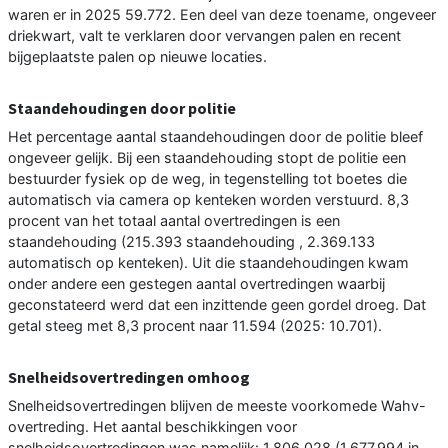
waren er in 2025 59.772. Een deel van deze toename, ongeveer
driekwart, valt te verklaren door vervangen palen en recent
bijgeplaatste palen op nieuwe locaties.
Staandehoudingen door politie
Het percentage aantal staandehoudingen door de politie bleef
ongeveer gelijk. Bij een staandehouding stopt de politie een
bestuurder fysiek op de weg, in tegenstelling tot boetes die
automatisch via camera op kenteken worden verstuurd. 8,3
procent van het totaal aantal overtredingen is een
staandehouding (215.393 staandehouding , 2.369.133
automatisch op kenteken). Uit die staandehoudingen kwam
onder andere een gestegen aantal overtredingen waarbij
geconstateerd werd dat een inzittende geen gordel droeg. Dat
getal steeg met 8,3 procent naar 11.594 (2025: 10.701).
Snelheidsovertredingen omhoog
Snelheidsovertredingen blijven de meeste voorkomede Wahv-
overtreding. Het aantal beschikkingen voor
snelheidsovertredingen was namelijk: 1.806.028 (1.677.994 in