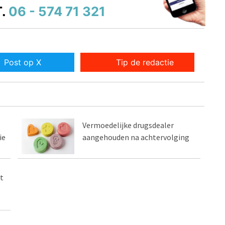
.
06 - 574 71 321
Post op X
Tip de redactie
Vermoedelijke drugsdealer
ie
aangehouden na achtervolging
t