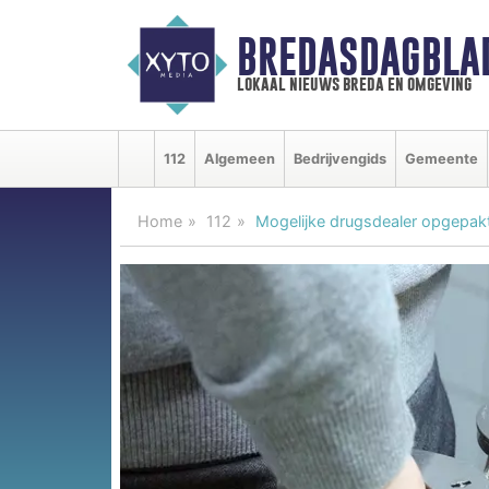
BREDASDAGBLA
lokaal nieuws breda en omgeving
112
Algemeen
Bedrijvengids
Gemeente
Home
112
Mogelijke drugsdealer opgepak