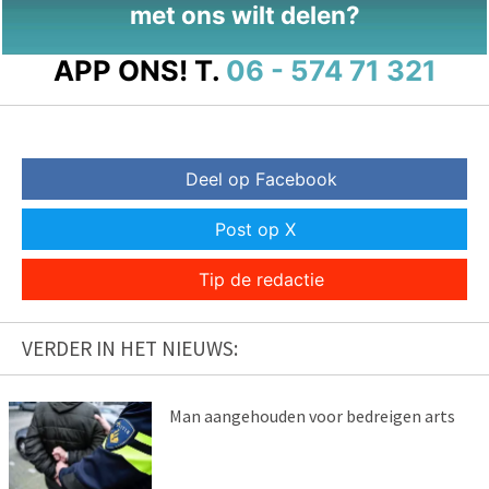
met ons wilt delen?
APP ONS!
T.
06 - 574 71 321
Deel op Facebook
Post op X
Tip de redactie
VERDER IN HET NIEUWS:
Man aangehouden voor bedreigen arts