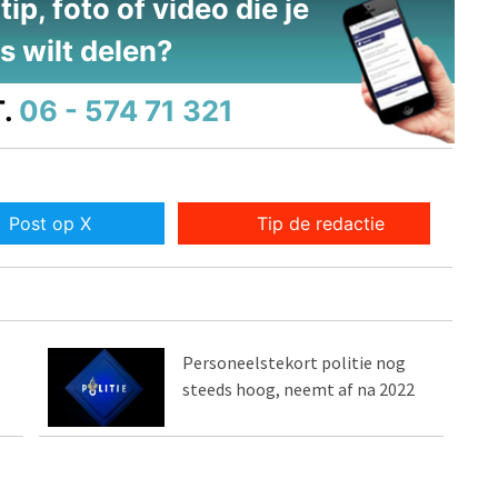
ip, foto of video die je
s wilt delen?
.
06 - 574 71 321
Post op X
Tip de redactie
Personeelstekort politie nog
steeds hoog, neemt af na 2022