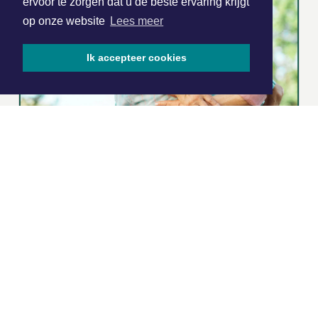
ervoor te zorgen dat u de beste ervaring krijgt
op onze website
Lees meer
Ik accepteer cookies
|
Nieuws | Sport | Evenementen
Hoofdvestiging:
van Benthuizenlaan 1