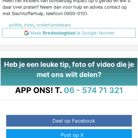
Heeft het incident van donderdag impact op u gehad en wilt u
daar over praten? Neem dan voor hulp en advies contact op
met Slachtofferhulp, telefoon 0900-0101.
politie
,
inzet
,
onderhandelaars
Maak
Bredasdagblad
je Google-favoriet
Heb je een leuke tip, foto of video die je
met ons wilt delen?
APP ONS!
T.
06 - 574 71 321
Deel op Facebook
Post op X