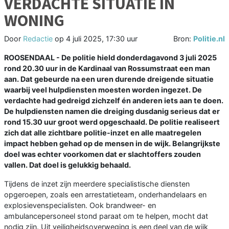
VERDACHTE SITUATIE IN
WONING
Door
Redactie
op
4 juli 2025, 17:30 uur
Bron:
Politie.nl
ROOSENDAAL - De politie hield donderdagavond 3 juli 2025
rond 20.30 uur in de Kardinaal van Rossumstraat een man
aan. Dat gebeurde na een uren durende dreigende situatie
waarbij veel hulpdiensten moesten worden ingezet. De
verdachte had gedreigd zichzelf én anderen iets aan te doen.
De hulpdiensten namen die dreiging dusdanig serieus dat er
rond 15.30 uur groot werd opgeschaald. De politie realiseert
zich dat alle zichtbare politie-inzet en alle maatregelen
impact hebben gehad op de mensen in de wijk. Belangrijkste
doel was echter voorkomen dat er slachtoffers zouden
vallen. Dat doel is gelukkig behaald.
Tijdens de inzet zijn meerdere specialistische diensten
opgeroepen, zoals een arrestatieteam, onderhandelaars en
explosievenspecialisten. Ook brandweer- en
ambulancepersoneel stond paraat om te helpen, mocht dat
nodig zijn. Uit veiligheidsoverweging is een deel van de wijk