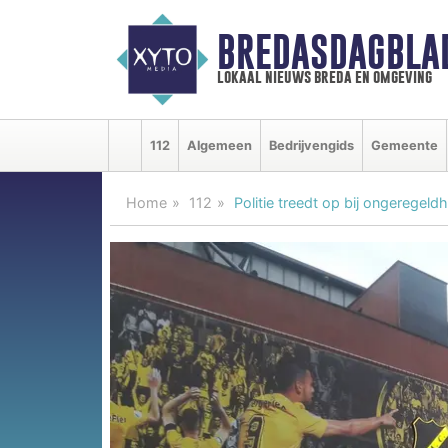
BREDASDAGBLA
lokaal nieuws breda en omgeving
112
Algemeen
Bedrijvengids
Gemeente
Home
112
Politie treedt op bij ongerege