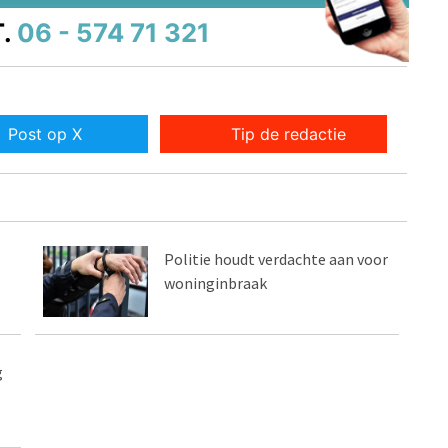
.
06 - 574 71 321
Post op X
Tip de redactie
Politie houdt verdachte aan voor
woninginbraak
g