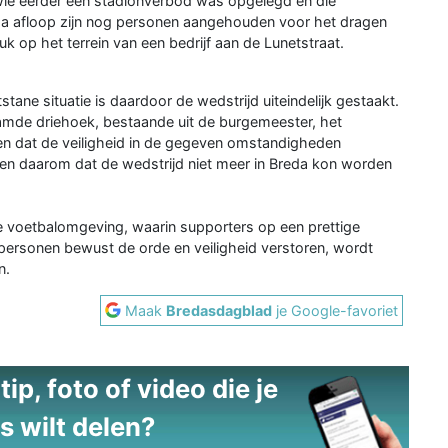
wie eerder een stadionverbod was opgelegd en die
a afloop zijn nog personen aangehouden voor het dragen
 op het terrein van een bedrijf aan de Lunetstraat.
ane situatie is daardoor de wedstrijd uiteindelijk gestaakt.
aamde driehoek, bestaande uit de burgemeester, het
rden dat de veiligheid in de gegeven omstandigheden
 daarom dat de wedstrijd niet meer in Breda kon worden
e voetbalomgeving, waarin supporters op een prettige
ersonen bewust de orde en veiligheid verstoren, wordt
n.
Maak
Bredasdagblad
je Google-favoriet
ip, foto of video die je
s wilt delen?