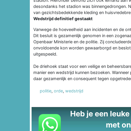
stadion. Hieronder bevond zich ook iemand aan 
desondanks het stadion was binnengedrongen. N
van gezichtsbedekkende kleding en huisvredebreuk
Wedstrijd definitief gestaakt
Vanwege de hoeveelheid aan incidenten en de ontst
Dit besluit is gezamenlijk genomen in een zogen
Openbaar Ministerie en de politie. Zij concludee
onvoldoende kon worden gewaarborgd en besloten
uitgespeeld.
De driehoek staat voor een veilige en beheersbar
manier een wedstrijd kunnen bezoeken. Wanneer p
daar gezamenlijk en consequent tegen opgetrede
politie
,
orde
,
wedstrijd
Heb je een leuke t
met on