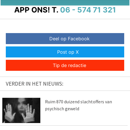
APP ONS!
T.
06 - 574 71 321
Deel op Facebook
Post op X
Tip de redactie
VERDER IN HET NIEUWS:
Ruim 870 duizend slachtoffers van
psychisch geweld