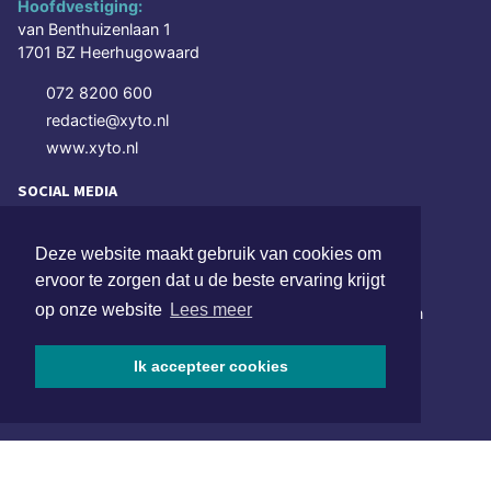
Hoofdvestiging:
van Benthuizenlaan 1
1701 BZ Heerhugowaard
072 8200 600
redactie@xyto.nl
www.xyto.nl
SOCIAL MEDIA
Deze website maakt gebruik van cookies om
NIEUWSBRIEF AANMELDEN
ervoor te zorgen dat u de beste ervaring krijgt
op onze website
Lees meer
Schrijf je in voor onze nieuwsbrief en krijg wekelijks een
samenvatting van alle gebeurtenissen uit jouw regio.
Ik accepteer cookies
Aanmelden
ONLINE DAGBLADEN