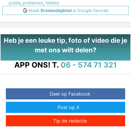
politie
,
politieman
,
fatbike
Maak
Bredasdagblad
je Google-favoriet
Heb je een leuke tip, foto of video die je
met ons wilt delen?
APP ONS!
T.
06 - 574 71 321
Deel op Facebook
Post op X
Tip de redactie