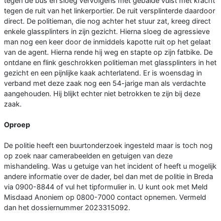
tegen de bus en sloeg vervolgens met gebalde vuist met kracht
tegen de ruit van het linkerportier. De ruit versplinterde daardoor
direct. De politieman, die nog achter het stuur zat, kreeg direct
enkele glassplinters in zijn gezicht. Hierna sloeg de agressieve
man nog een keer door de inmiddels kapotte ruit op het gelaat
van de agent. Hierna rende hij weg en stapte op zijn fatbike. De
ontdane en flink geschrokken politieman met glassplinters in het
gezicht en een pijnlijke kaak achterlatend. Er is woensdag in
verband met deze zaak nog een 54-jarige man als verdachte
aangehouden. Hij blijkt echter niet betrokken te zijn bij deze
zaak.
Oproep
De politie heeft een buurtonderzoek ingesteld maar is toch nog
op zoek naar camerabeelden en getuigen van deze
mishandeling. Was u getuige van het incident of heeft u mogelijk
andere informatie over de dader, bel dan met de politie in Breda
via 0900-8844 of vul het tipformulier in. U kunt ook met Meld
Misdaad Anoniem op 0800-7000 contact opnemen. Vermeld
dan het dossiernummer 2023315092.