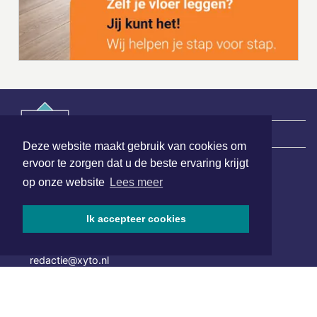
|
Nieuws | Sport | Evenementen
Deze website maakt gebruik van cookies om
ervoor te zorgen dat u de beste ervaring krijgt
op onze website
Lees meer
Hoofdvestiging:
van Benthuizenlaan 1
1701 BZ Heerhugowaard
Ik accepteer cookies
072 8200 600
redactie@xyto.nl
www.xyto.nl
SOCIAL MEDIA