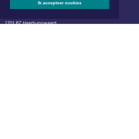
Ik accepteer cookies
Hoofdvestiging:
van Benthuizenlaan 1
1701 BZ Heerhugowaard
072 8200 600
redactie@xyto.nl
www.xyto.nl
SOCIAL MEDIA
NIEUWSBRIEF AANMELDEN
Schrijf je in voor onze nieuwsbrief en krijg wekelijks een
samenvatting van alle gebeurtenissen uit jouw regio.
Aanmelden
ONLINE DAGBLADEN