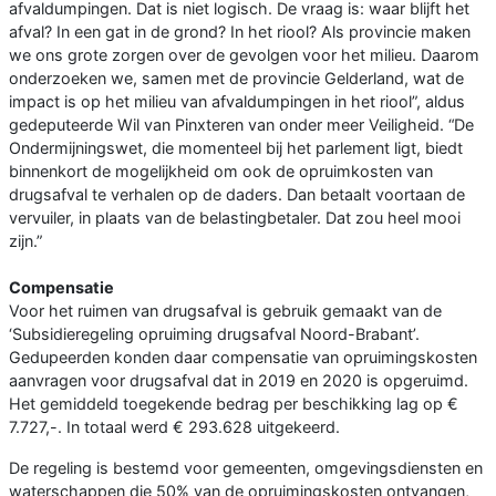
afvaldumpingen. Dat is niet logisch. De vraag is: waar blijft het
afval? In een gat in de grond? In het riool? Als provincie maken
we ons grote zorgen over de gevolgen voor het milieu. Daarom
onderzoeken we, samen met de provincie Gelderland, wat de
impact is op het milieu van afvaldumpingen in het riool”, aldus
gedeputeerde Wil van Pinxteren van onder meer Veiligheid. “De
Ondermijningswet, die momenteel bij het parlement ligt, biedt
binnenkort de mogelijkheid om ook de opruimkosten van
drugsafval te verhalen op de daders. Dan betaalt voortaan de
vervuiler, in plaats van de belastingbetaler. Dat zou heel mooi
zijn.”
Compensatie
Voor het ruimen van drugsafval is gebruik gemaakt van de
‘Subsidieregeling opruiming drugsafval Noord-Brabant’.
Gedupeerden konden daar compensatie van opruimingskosten
aanvragen voor drugsafval dat in 2019 en 2020 is opgeruimd.
Het gemiddeld toegekende bedrag per beschikking lag op €
7.727,-. In totaal werd € 293.628 uitgekeerd.
De regeling is bestemd voor gemeenten, omgevingsdiensten en
waterschappen die 50% van de opruimingskosten ontvangen,