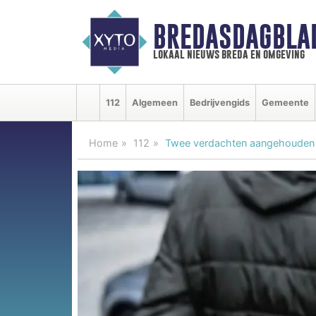
BREDASDAGBLA
lokaal nieuws breda en omgeving
112
Algemeen
Bedrijvengids
Gemeente
Home
112
Twee verdachten aangehouden v