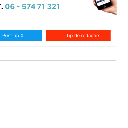
.
06 - 574 71 321
Post op X
Tip de redactie