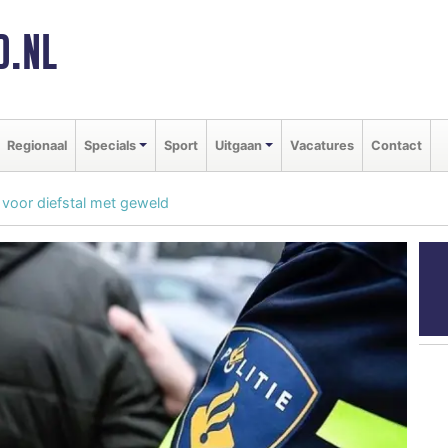
D.NL
Regionaal
Specials
Sport
Uitgaan
Vacatures
Contact
oor diefstal met geweld