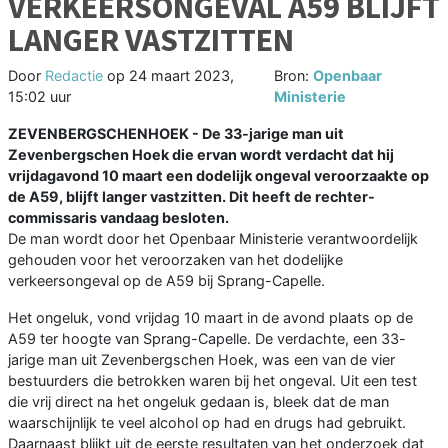
VERKEERSONGEVAL A59 BLIJFT
LANGER VASTZITTEN
Door
Redactie
op
24 maart 2023,
Bron:
Openbaar
15:02 uur
Ministerie
ZEVENBERGSCHENHOEK - De 33-jarige man uit
Zevenbergschen Hoek die ervan wordt verdacht dat hij
vrijdagavond 10 maart een dodelijk ongeval veroorzaakte op
de A59, blijft langer vastzitten. Dit heeft de rechter-
commissaris vandaag besloten.
De man wordt door het Openbaar Ministerie verantwoordelijk
gehouden voor het veroorzaken van het dodelijke
verkeersongeval op de A59 bij Sprang-Capelle.
Het ongeluk, vond vrijdag 10 maart in de avond plaats op de
A59 ter hoogte van Sprang-Capelle. De verdachte, een 33-
jarige man uit Zevenbergschen Hoek, was een van de vier
bestuurders die betrokken waren bij het ongeval. Uit een test
die vrij direct na het ongeluk gedaan is, bleek dat de man
waarschijnlijk te veel alcohol op had en drugs had gebruikt.
Daarnaast blijkt uit de eerste resultaten van het onderzoek dat