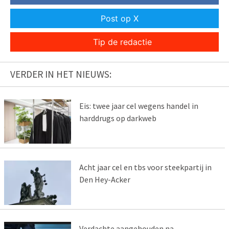
Post op X
Tip de redactie
VERDER IN HET NIEUWS:
Eis: twee jaar cel wegens handel in
harddrugs op darkweb
Acht jaar cel en tbs voor steekpartij in
Den Hey-Acker
Verdachte aangehouden na