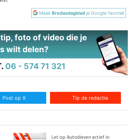
Maak
Bredasdagblad
je Google-favoriet
ip, foto of video die je
s wilt delen?
.
06 - 574 71 321
Post op X
Tip de redactie
Let op: Autodieven actief in