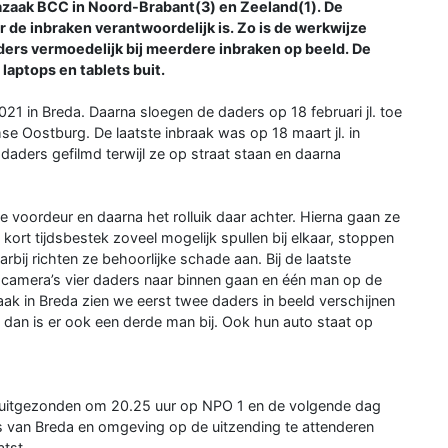
icazaak BCC in Noord-Brabant(3) en Zeeland(1). De
de inbraken verantwoordelijk is. Zo is de werkwijze
aders vermoedelijk bij meerdere inbraken op beeld. De
aptops en tablets buit.
1 in Breda. Daarna sloegen de daders op 18 februari jl. toe
mse Oostburg. De laatste inbraak was op 18 maart jl. in
daders gefilmd terwijl ze op straat staan en daarna
 de voordeur en daarna het rolluik daar achter. Hierna gaan ze
n kort tijdsbestek zoveel mogelijk spullen bij elkaar, stoppen
bij richten ze behoorlijke schade aan. Bij de laatste
camera’s vier daders naar binnen gaan en één man op de
braak in Breda zien we eerst twee daders in beeld verschijnen
 dan is er ook een derde man bij. Ook hun auto staat op
uitgezonden om 20.25 uur op NPO 1 en de volgende dag
 van Breda en omgeving op de uitzending te attenderen
tst.