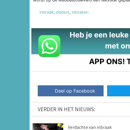
inbraak
,
daders
,
inbraken
Heb je een leuke t
met on
APP ONS!
T
Deel op Facebook
VERDER IN HET NIEUWS:
Verdachte van inbraak