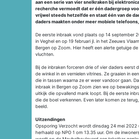
aan een serie van vier snelkraken bij elektron
recherche vermoedt dat er één dadergroep voor 
vrijwel steeds hetzelfde en staat één van de d
daders maakten onder meer mobiele telefoons, l
De eerste inbraak vond plaats op 14 september 202
in Veghel en op 19 februari jl. in het Zeeuws Vlaa
Bergen op Zoom. Hier heeft een alerte getuige de 
vluchten.
Bij de inbraken forceren drie of vier daders eerst
de winkel in en vernielen vitrines. Ze graaien in ee
die in tassen waarna ze er weer vandoor gaan. Daar
inbraak in Bergen op Zoom zien we op bewakings
uitkijk die opvallend mank loopt. Bij de eerste in
die de boel verkennen. Even later komen ze terug,
beeld.
Uitzendingen
Opsporing Verzocht wordt dinsdag 24 mei 2022 
herhaald op NPO 1 om 13.35 uur. Om de inwoners
wordt op de Meubelboulevard een tekstkar geplaa