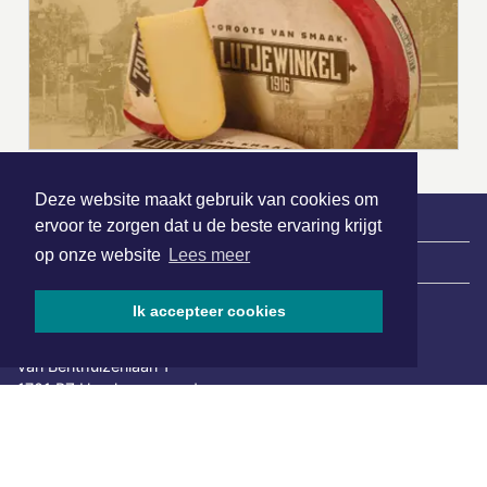
Deze website maakt gebruik van cookies om
ervoor te zorgen dat u de beste ervaring krijgt
op onze website
Lees meer
|
Nieuws | Sport | Evenementen
Ik accepteer cookies
Hoofdvestiging:
van Benthuizenlaan 1
1701 BZ Heerhugowaard
072 8200 600
redactie@xyto.nl
www.xyto.nl