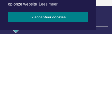
op onze website
Lees meer
Ik accepteer cookies
|
Nieuws | Sport | Evenementen
Hoofdvestiging:
van Benthuizenlaan 1
1701 BZ Heerhugowaard
072 8200 600
redactie@xyto.nl
www.xyto.nl
SOCIAL MEDIA
NIEUWSBRIEF AANMELDEN
Schrijf je in voor onze nieuwsbrief en krijg wekelijks een