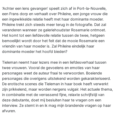
‘Achter een lens gevangen’ speelt zich af in Port-la-Nouvelle,
een Frans dorp en verhaalt over Phileine, een jonge vrouw die
een ingewikkelde relatie heeft met haar dominante moeder.
Phileine trekt zich steeds meer terug in de fotografie. Dat zal
veranderen wanneer ze galeriehoudster Rosemarie ontmoet.
Het komt tot een liefdevolle relatie tussen de twee, hetgeen
bemoeilijkt wordt door het feit dat de mooie Rosemarie een
vriendin van haar moeder is. Zal Phileine eindelijk haar
dominante moeder het hoofd bieden?
Tieleman neemt haar lezers mee in een liefdesverhaal tussen
twee vrouwen. Vooral de gevoelens en emoties van haar
personages weet de auteur fraai te verwoorden. Boeiende
personages die overigens uitstekend worden gekarakteriseerd.
De erotische scenes die Tieleman in haar boek heeft verwerkt
zijn prikkelend, maar worden nergens vulgair. Het actuele thema,
in combinatie met de verrassend fijne, relaxte schrijfstijl van
deze debutante, doet mij besluiten haar te vragen om een
interview. Ze stemt in en ik mag mijn brandende vragen op haar
afvuren.