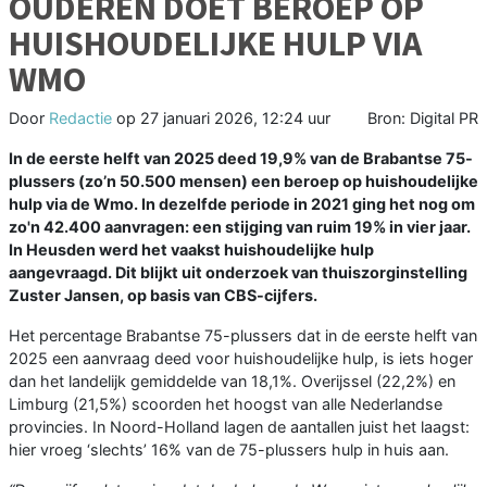
OUDEREN DOET BEROEP OP
HUISHOUDELIJKE HULP VIA
WMO
Door
Redactie
op
27 januari 2026, 12:24 uur
Bron: Digital PR
In de eerste helft van 2025 deed 19,9% van de Brabantse 75-
plussers (zo’n 50.500 mensen) een beroep op huishoudelijke
hulp via de Wmo. In dezelfde periode in 2021 ging het nog om
zo'n 42.400 aanvragen: een stijging van ruim 19% in vier jaar.
In Heusden werd het vaakst huishoudelijke hulp
aangevraagd. Dit blijkt uit onderzoek van thuiszorginstelling
Zuster Jansen, op basis van CBS-cijfers.
Het percentage Brabantse 75-plussers dat in de eerste helft van
2025 een aanvraag deed voor huishoudelijke hulp, is iets hoger
dan het landelijk gemiddelde van 18,1%. Overijssel (22,2%) en
Limburg (21,5%) scoorden het hoogst van alle Nederlandse
provincies. In Noord-Holland lagen de aantallen juist het laagst:
hier vroeg ‘slechts’ 16% van de 75-plussers hulp in huis aan.