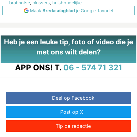
brabantse
,
plussers
,
huishoudelijke
Maak
Bredasdagblad
je Google-favoriet
Heb je een leuke tip, foto of video die je
met ons wilt delen?
APP ONS!
T.
06 - 574 71 321
Deel op Facebook
Post op X
Tip de redactie