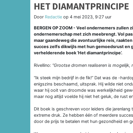
HET DIAMANTPRINCIPE
Door
Redactie
op
4 mei 2023, 9:27 uur
BERGEN OP ZOOM - Veel ondernemers zullen zic
ondernemerschap met zich meebrengt. Vol pas
maar gaandeweg die avontuurlijke reis, raakten z
succes zelfs dikwijls met hun gemoedsrust en g
verhelderende boek ‘Het diamantprincipe’.
Rivellino:
“Grootse dromen realiseren is mogelijk, ma
“Ik steek mijn bedrijf in de fik!” Dat was de -ha
enigszins beschaamd, uitsprak. Hij wilde niet onda
waar hij ooit van droomde was werkelijkheid gewo
maar nog altijd voelde hij niet het geluk, de rust 
Dit boek is geschreven voor leiders die jarenlan
extreme druk. Ze hebben één of meerdere success
door de prijs te betalen met hun gezondheid en g