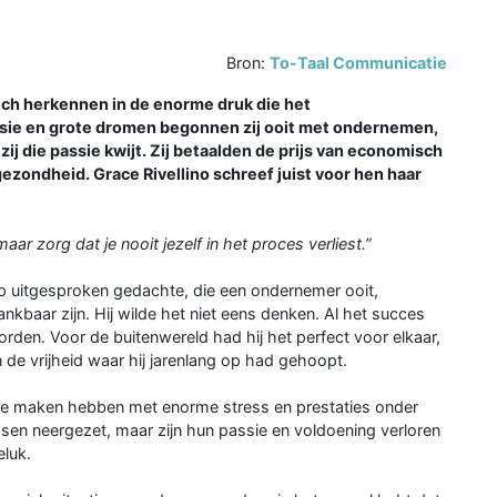
Bron:
To-Taal Communicatie
h herkennen in de enorme druk die het
sie en grote dromen begonnen zij ooit met ondernemen,
ij die passie kwijt. Zij betaalden de prijs van economisch
ezondheid. Grace Rivellino schreef juist voor hen haar
ar zorg dat je nooit jezelf in het proces verliest.”
rdop uitgesproken gedachte, die een ondernemer ooit,
nkbaar zijn. Hij wilde het niet eens denken. Al het succes
rden. Voor de buitenwereld had hij het perfect voor elkaar,
en de vrijheid waar hij jarenlang op had gehoopt.
g te maken hebben met enorme stress en prestaties onder
en neergezet, maar zijn hun passie en voldoening verloren
eluk.