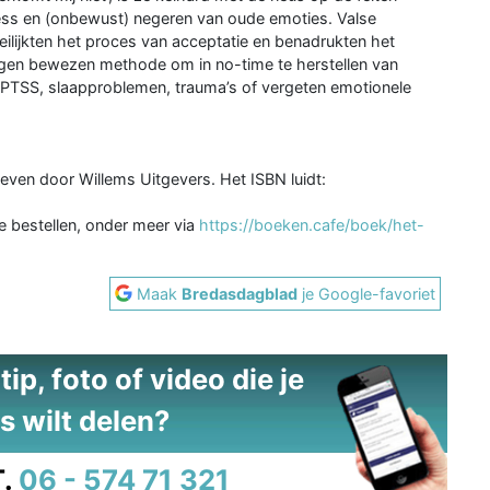
ess en (onbewust) negeren van oude emoties. Valse
ilijkten het proces van acceptatie en benadrukten het
eigen bewezen methode om in no-time te herstellen van
 PTSS, slaapproblemen, trauma’s of vergeten emotionele
geven door Willems Uitgevers. Het ISBN luidt:
te bestellen, onder meer via
https://boeken.cafe/boek/het-
Maak
Bredasdagblad
je Google-favoriet
ip, foto of video die je
s wilt delen?
.
06 - 574 71 321