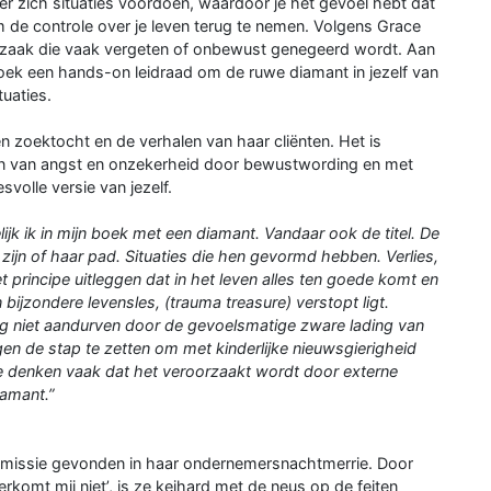
r zich situaties voordoen, waardoor je het gevoel hebt dat
om de controle over je leven terug te nemen. Volgens Grace
e oorzaak die vaak vergeten of onbewust genegeerd wordt. Aan
oek een hands-on leidraad om de ruwe diamant in jezelf van
tuaties.
en zoektocht en de verhalen van haar cliënten. Het is
tijden van angst en onzekerheid door bewustwording en met
volle versie van jezelf.
ijk ik in mijn boek met een diamant. Vandaar ook de titel. De
 zijn of haar pad. Situaties die hen gevormd hebben. Verlies,
het principe uitleggen dat in het leven alles ten goede komt en
 bijzondere levensles, (trauma treasure) verstopt ligt.
ng niet aandurven door de gevoelsmatige zware lading van
agen de stap te zetten om met kinderlijke nieuwsgierigheid
We denken vaak dat het veroorzaakt wordt door externe
iamant.”
ar missie gevonden in haar ondernemersnachtmerrie. Door
erkomt mij niet’, is ze keihard met de neus op de feiten