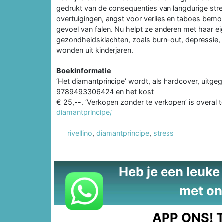
gedrukt van de consequenties van langdurige str
overtuigingen, angst voor verlies en taboes bemoe
gevoel van falen. Nu helpt ze anderen met haar 
gezondheidsklachten, zoals burn-out, depressie,
wonden uit kinderjaren.
Boekinformatie
‘Het diamantprincipe’ wordt, als hardcover, uitge
9789493306424 en het kost
€ 25,--. ‘Verkopen zonder te verkopen’ is overal 
diamantprincipe/
rivellino
,
diamantprincipe
,
stress
Heb je een leuke t
met on
APP ONS!
T