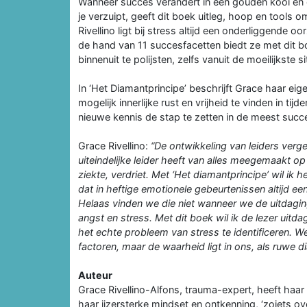
Wanneer succes verandert in een gouden kooi en e
je verzuipt, geeft dit boek uitleg, hoop en tools 
Rivellino ligt bij stress altijd een onderliggend
de hand van 11 succesfacetten biedt ze met dit b
binnenuit te polijsten, zelfs vanuit de moeilijkste si
In ‘Het Diamantprincipe’ beschrijft Grace haar eig
mogelijk innerlijke rust en vrijheid te vinden in 
nieuwe kennis de stap te zetten in de meest succes
Grace Rivellino:
“De ontwikkeling van leiders vergel
uiteindelijke leider heeft van alles meegemaakt op
ziekte, verdriet. Met ‘Het diamantprincipe’ wil ik 
dat in heftige emotionele gebeurtenissen altijd een
Helaas vinden we die niet wanneer we de uitdagi
angst en stress. Met dit boek wil ik de lezer uitd
het echte probleem van stress te identificeren. 
factoren, maar de waarheid ligt in ons, als ruwe d
Auteur
Grace Rivellino-Alfons, trauma-expert, heeft ha
haar ijzersterke mindset en ontkenning, ‘zoiets ov