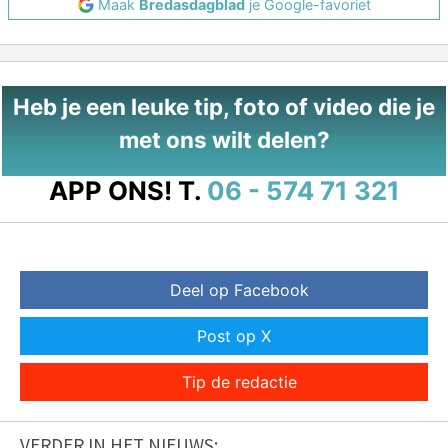
Maak
Bredasdagblad
je Google-favoriet
Heb je een leuke tip, foto of video die je
met ons wilt delen?
APP ONS!
T.
06 - 574 71 321
Deel op Facebook
Post op X
Tip de redactie
VERDER IN HET NIEUWS: