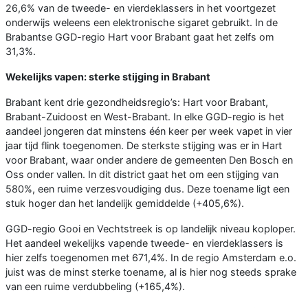
26,6% van de tweede- en vierdeklassers in het voortgezet
onderwijs weleens een elektronische sigaret gebruikt. In de
Brabantse GGD-regio Hart voor Brabant gaat het zelfs om
31,3%.
Wekelijks vapen: sterke stijging in Brabant
Brabant kent drie gezondheidsregio’s: Hart voor Brabant,
Brabant-Zuidoost en West-Brabant. In elke GGD-regio is het
aandeel jongeren dat minstens één keer per week vapet in vier
jaar tijd flink toegenomen. De sterkste stijging was er in Hart
voor Brabant, waar onder andere de gemeenten Den Bosch en
Oss onder vallen. In dit district gaat het om een stijging van
580%, een ruime verzesvoudiging dus. Deze toename ligt een
stuk hoger dan het landelijk gemiddelde (+405,6%).
GGD-regio Gooi en Vechtstreek is op landelijk niveau koploper.
Het aandeel wekelijks vapende tweede- en vierdeklassers is
hier zelfs toegenomen met 671,4%. In de regio Amsterdam e.o.
juist was de minst sterke toename, al is hier nog steeds sprake
van een ruime verdubbeling (+165,4%).