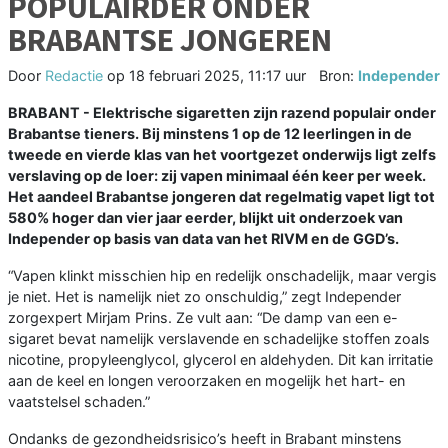
POPULAIRDER ONDER
BRABANTSE JONGEREN
Door
Redactie
op
18 februari 2025, 11:17 uur
Bron:
Independer
BRABANT - Elektrische sigaretten zijn razend populair onder
Brabantse tieners. Bij minstens 1 op de 12 leerlingen in de
tweede en vierde klas van het voortgezet onderwijs ligt zelfs
verslaving op de loer: zij vapen minimaal één keer per week.
Het aandeel Brabantse jongeren dat regelmatig vapet ligt tot
580% hoger dan vier jaar eerder, blijkt uit onderzoek van
Independer op basis van data van het RIVM en de GGD’s.
“Vapen klinkt misschien hip en redelijk onschadelijk, maar vergis
je niet. Het is namelijk niet zo onschuldig,” zegt Independer
zorgexpert Mirjam Prins. Ze vult aan: “De damp van een e-
sigaret bevat namelijk verslavende en schadelijke stoffen zoals
nicotine, propyleenglycol, glycerol en aldehyden. Dit kan irritatie
aan de keel en longen veroorzaken en mogelijk het hart- en
vaatstelsel schaden.”
Ondanks de gezondheidsrisico’s heeft in Brabant minstens