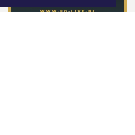
|
Nieuws | Sport | Evenementen
Hoofdvestiging:
van Benthuizenlaan 1
1701 BZ Heerhugowaard
072 8200 600
redactie@xyto.nl
www.xyto.nl
SOCIAL MEDIA