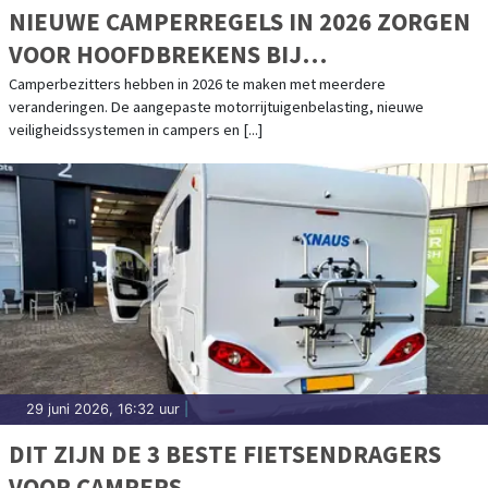
NIEUWE CAMPERREGELS IN 2026 ZORGEN
VOOR HOOFDBREKENS BIJ
CAMPERBEZITTERS
Camperbezitters hebben in 2026 te maken met meerdere
veranderingen. De aangepaste motorrijtuigenbelasting, nieuwe
veiligheidssystemen in campers en [...]
29 juni 2026, 16:32 uur
|
DIT ZIJN DE 3 BESTE FIETSENDRAGERS
VOOR CAMPERS