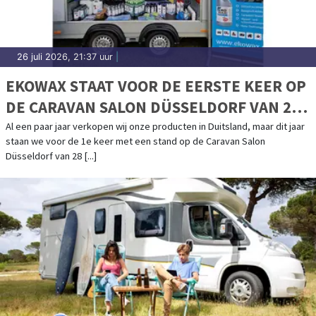
26 juli 2026, 21:37 uur
|
EKOWAX STAAT VOOR DE EERSTE KEER OP
DE CARAVAN SALON DÜSSELDORF VAN 28
AUGUSTUS T/M 6 SEPTEMBER
Al een paar jaar verkopen wij onze producten in Duitsland, maar dit jaar
staan we voor de 1e keer met een stand op de Caravan Salon
Düsseldorf van 28 [...]