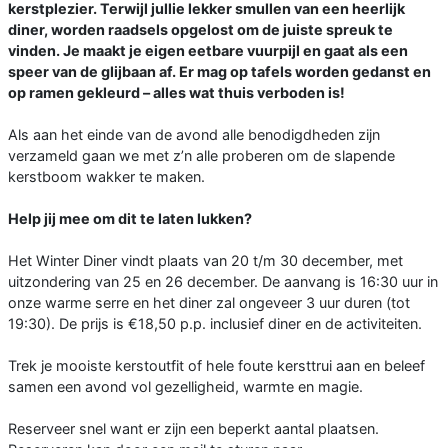
kerstplezier. Terwijl jullie lekker smullen van een heerlijk
diner, worden raadsels opgelost om de juiste spreuk te
vinden. Je maakt je eigen eetbare vuurpijl en gaat als een
speer van de glijbaan af. Er mag op tafels worden gedanst en
op ramen gekleurd – alles wat thuis verboden is!
Als aan het einde van de avond alle benodigdheden zijn
verzameld gaan we met z’n alle proberen om de slapende
kerstboom wakker te maken.
Help jij mee om dit te laten lukken?
Het Winter Diner vindt plaats van 20 t/m 30 december, met
uitzondering van 25 en 26 december. De aanvang is 16:30 uur in
onze warme serre en het diner zal ongeveer 3 uur duren (tot
19:30). De prijs is €18,50 p.p. inclusief diner en de activiteiten.
Trek je mooiste kerstoutfit of hele foute kersttrui aan en beleef
samen een avond vol gezelligheid, warmte en magie.
Reserveer snel want er zijn een beperkt aantal plaatsen.