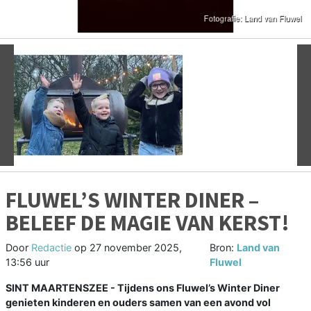
Vorige
V
FLUWEL’S WINTER DINER –
BELEEF DE MAGIE VAN KERST!
Door
Redactie
op
27 november 2025,
Bron:
Land van
13:56 uur
Fluwel
SINT MAARTENSZEE - Tijdens ons Fluwel’s Winter Diner
genieten kinderen en ouders samen van een avond vol