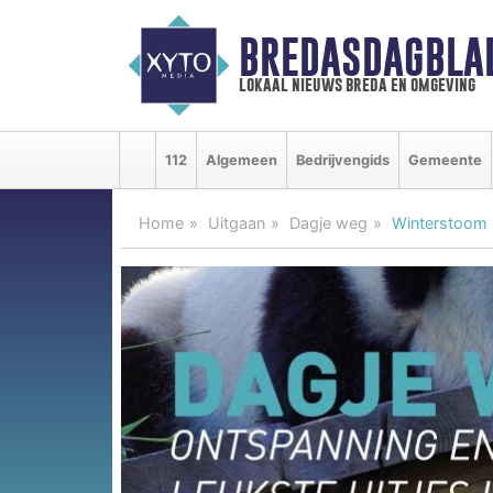
BREDASDAGBLA
lokaal nieuws breda en omgeving
112
Algemeen
Bedrijvengids
Gemeente
Home
Uitgaan
Dagje weg
Winterstoom i