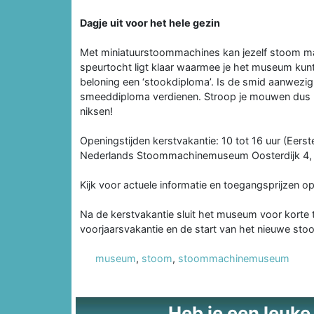
Dagje uit voor het hele gezin
Met miniatuurstoommachines kan jezelf stoom m
speurtocht ligt klaar waarmee je het museum kunt 
beloning een ‘stookdiploma’. Is de smid aanwezig
smeeddiploma verdienen. Stroop je mouwen dus 
niksen!
Openingstijden kerstvakantie: 10 tot 16 uur (Eer
Nederlands Stoommachinemuseum Oosterdijk 4,
Kijk voor actuele informatie en toegangsprijzen o
Na de kerstvakantie sluit het museum voor korte 
voorjaarsvakantie en de start van het nieuwe st
museum
,
stoom
,
stoommachinemuseum
Heb je een leuke t