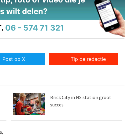
s wilt delen?
.
06 - 574 71 321
Post op X
Tip de redactie
e
Brick City in NS station groot
succes
a,