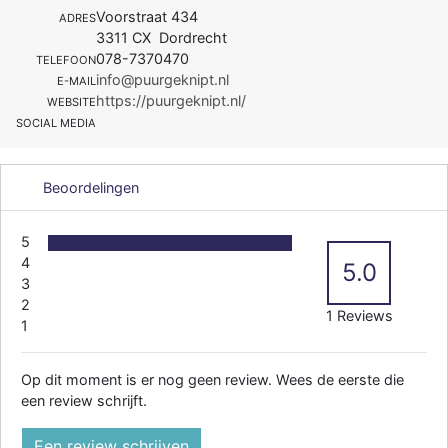
Voorstraat 434
ADRES
3311 CX Dordrecht
078-7370470
TELEFOON
info@puurgeknipt.nl
E-MAIL
https://puurgeknipt.nl/
WEBSITE
SOCIAL MEDIA
Beoordelingen
5
4
5.0
3
2
1 Reviews
1
Op dit moment is er nog geen review. Wees de eerste die
een review schrijft.
Een review schrijven