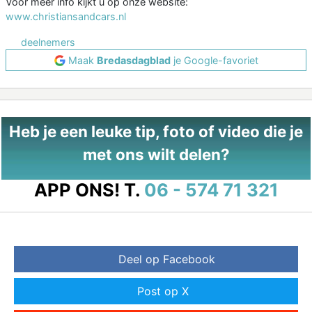
Voor meer info kijkt u op onze website:
www.christiansandcars.nl
deelnemers
Maak
Bredasdagblad
je Google-favoriet
Heb je een leuke tip, foto of video die je
met ons wilt delen?
APP ONS!
T.
06 - 574 71 321
Deel op Facebook
Post op X