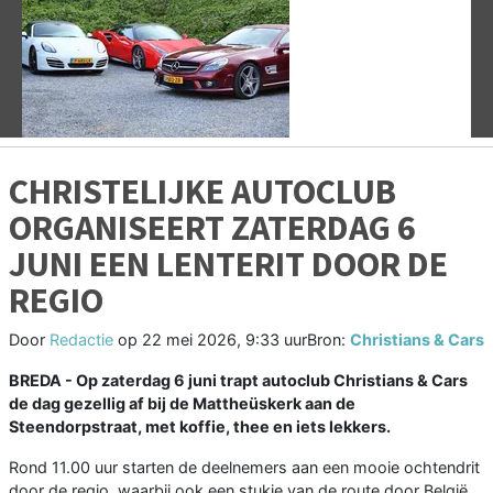
Vorige
V
CHRISTELIJKE AUTOCLUB
ORGANISEERT ZATERDAG 6
JUNI EEN LENTERIT DOOR DE
REGIO
Door
Redactie
op
22 mei 2026, 9:33 uur
Bron:
Christians & Cars
BREDA - Op zaterdag 6 juni trapt autoclub Christians & Cars
de dag gezellig af bij de Mattheüskerk aan de
Steendorpstraat, met koffie, thee en iets lekkers.
Rond 11.00 uur starten de deelnemers aan een mooie ochtendrit
door de regio, waarbij ook een stukje van de route door België