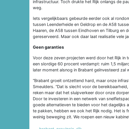
infrastructuur. Toch drukte het Rijk onlangs de 
weg.
Iets vergelijkbaars gebeurde eerder ook al rondo
tussen Leenderheide en Geldrop en de A58 tussen
Haaren, de A58 tussen Eindhoven en Tilburg en de
gereserveerd. Maar ook daar laat realisatie vele j
Geen garanties
Voor deze zeven projecten werd door het Rijk in t
een slordige 60 procent verdampt: ruim 1,5 miljar
later moment alsnog in Brabant geïnvesteerd zal 
“Brabant groeit ontzettend hard, maar onze infra
Smeulders. “Dat is slecht voor de bereikbaarheid,
reken maar dat het sluipverkeer door onze dorpen
Door te investeren in een netwerk van snelfietsp
goede alternatieven te bieden voor het dagelijks a
te pakken, hebben we ook het Rijk nodig. Het is f
weinig beweging zit. We roepen een nieuw kabinet
brabant
,
provincie
,
rijk