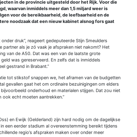
jecten in de provincie uitgesteld door het Rijk. Voor die
egd, waarvan inmiddels meer dan 1,5 miljard weer is
lgen voor de bereikbaarheid, de leefbaarheid en de
ttere noodzaak dat een nieuw kabinet alsnog fors gaat
t onder druk”, reageert gedeputeerde Stijn Smeulders
e partner als je zó vaak je afspraken niet nakomt? Het
ring van de A50. Dat was een van de laatste grote
geld was gereserveerd. En zelfs dat is inmiddels
el gestrand in Brabant.”
latie tot stikstof snappen we, het aframen van de budgetten
tal gevallen gaat het om ordinaire bezuinigingen om elders
bijvoorbeeld onderhoud en materialen stijgen. Dat zou niet
h ook echt moeten aantrekken.”
ss) en Ewijk (Gelderland) zijn hard nodig om de dagelijkse
d in een eerder stadium al overeenstemming bereikt tijdens
chillende regio’s afspraken maken over onder meer