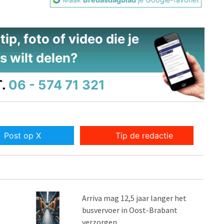
ip, foto of video die je
s wilt delen?
.
06 - 574 71 321
Post op X
Tip de redactie
Arriva mag 12,5 jaar langer het
busvervoer in Oost-Brabant
verzorgen