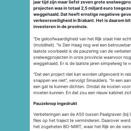
jaar tijd zijn maar liefst zeven grote snelwegpro
projecten was in totaal 2,5 miljard euro toegez
weggehaald. Dat heeft ernstige negatieve gevo
verkeersveiligheid in Brabant. Het is daarom bi
investeren in de provincie.
“De geloofwaardigheid van het Rijk staat hier ech
(mobiliteit). “Is Den Haag nog wel een betrouwbar
laatste voorbeeld is de pauzering van de verbete
snelwegprojecten in onze provincie waarvoor nog 
weggehaald. Er is de laatste jaren simpelweg te ve
“Dat een project niet kan worden uitgevoerd in re
snappen we niet”, vervolgt Smeulders. “In een aan
een gat te kunnen dichten. Omdat de kosten voor 
moeten kunnen. En dat zou een nieuw kabinet zic
Pauzeknop ingedrukt
Verbeteringen aan de A50 tussen Paalgraven (bij O
files op het traject te verminderen. Daarover wer
het zogeheten BO-MIRT, waar het Rijk en de vers