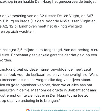
pauzeknop in en haalde Den Haag het gereserveerde budget
m de verbetering van de A2 tussen Deil en Vught, de A67
 Tilburg en Breda (Galder). Voor de N65 tussen Vught en
 A2/N2 bij Eindhoven heeft het Rijk nog wél geld
aren op zich wachten.
otaal bijna 2,5 miljard euro toegezegd. Van dat bedrag is nu
d euro. Er bestaat geen enkele garantie dat dat geld op een
worden.
structuur groeit op deze manier onvoldoende mee”, zegt
 maar ook voor de leefbaarheid en verkeersveiligheid. Want
 toeneemt als de snelwegen elke dag vol blijven staan.
aden en goed openbaar vervoer, doen we er alles aan om
ansluiten in de file. Maar om de drukte in Brabant écht aan
rustrerend om te zien dat er in Den Haag tot nu toe zo
 op daar verandering in te brengen.”
Maak
Bredasdagblad
je Google-favoriet