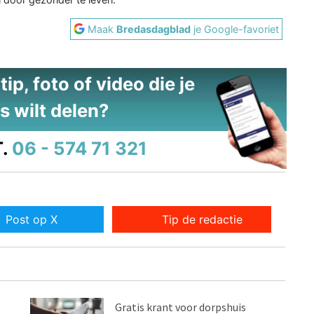
Maak
Bredasdagblad
je Google-favoriet
ip, foto of video die je
s wilt delen?
.
06 - 574 71 321
Post op X
Tip de redactie
Gratis krant voor dorpshuis