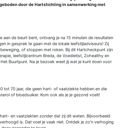
ngeboden door de Hartstichting in samenwerking met
e aan de beurt bent, ontvang je na 15 minuten de resultaten
n in gesprek te gaan met de lokale leefstijladviseurs! Zij
eweging, of stoppen met roken. Bij dit Hartcheckpunt zijn
rapie, leefstijlcentrum Breda, de Voedietist, Zohealthy en
 Het Buurtpunt. Na je bezoek weet jij wat je kunt doen voor
tot 70 jaar, die geen hart- of vaatziekte hebben en die
erol of bloedsuiker. Kom ook als je je gezond voelt!
rt- en vaatziekten zonder dat zij dit weten. Bijvoorbeeld
erhoogd is. Dat voel je vaak niet. Ontdek je zo'n verhoging
en door gezonder te leven.