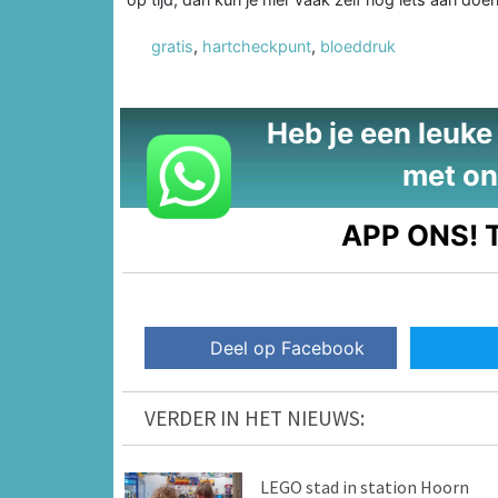
gratis
,
hartcheckpunt
,
bloeddruk
Heb je een leuke t
met on
APP ONS!
T
Deel op Facebook
VERDER IN HET NIEUWS:
LEGO stad in station Hoorn