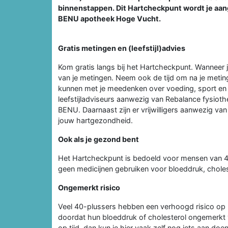
binnenstappen. Dit Hartcheckpunt wordt je aa
BENU apotheek Hoge Vucht.
Gratis metingen en (leefstijl)advies
Kom gratis langs bij het Hartcheckpunt. Wanneer j
van je metingen. Neem ook de tijd om na je metinge
kunnen met je meedenken over voeding, sport en b
leefstijladviseurs aanwezig van Rebalance fysiothe
BENU. Daarnaast zijn er vrijwilligers aanwezig van
jouw hartgezondheid.
Ook als je gezond bent
Het Hartcheckpunt is bedoeld voor mensen van 40 
geen medicijnen gebruiken voor bloeddruk, cholest
Ongemerkt risico
Veel 40-plussers hebben een verhoogd risico op ha
doordat hun bloeddruk of cholesterol ongemerkt v
op tijd, dan kun je hier vaak zelf nog iets aan do