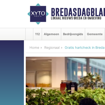
BREDASDAGBLA
lokaal nieuws breda en omgeving
112
Algemeen
Bedrijvengids
Gemeente
Home
Regionaal
Gratis hartcheck in Breda