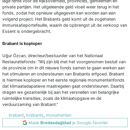
lage rente voor de Rijksoverheid, provincies, gemeenten en
private partijen. Het uitgeleende geld vloeit weer terug in het
fonds, zodat het opnieuw uitgegeven kan worden aan een
volgend project. Het Brabants geld komt uit de zogeheten
immunisatieportefeuille, waarin de opbrengst uit de verkoop van
Essent is ondergebracht.
Brabant is koploper
Uğur Özcan, directeur/bestuurder van het Nationaal
Restauratiefonds: “Wij zijn blij met het voorgenomen besluit van
de provincie om in dit nieuwe fonds samen te gaan werken aan
het stimuleren en ondersteunen van Brabants erfgoed. Brabant
is hiermee koploper en het eerste regionale monumentenfonds
dat klimaatadapatieve maatregelen gaat ondersteunen. Daarbij
dragen we gezamenlijk bij aan het versnellen van belangrijke
ruimtelijke transities, zoals de klimaatopgave en de
verduurzaming van Brabant.”
brabant
,
brabants
,
monumenten
Maak
Bredasdagblad
je Google-favoriet