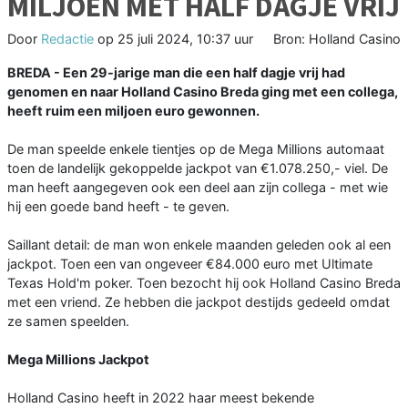
MILJOEN MET HALF DAGJE VRIJ
Door
Redactie
op
25 juli 2024, 10:37 uur
Bron: Holland Casino
BREDA - Een 29-jarige man die een half dagje vrij had
genomen en naar Holland Casino Breda ging met een collega,
heeft ruim een miljoen euro gewonnen.
De man speelde enkele tientjes op de Mega Millions automaat
toen de landelijk gekoppelde jackpot van €1.078.250,- viel. De
man heeft aangegeven ook een deel aan zijn collega - met wie
hij een goede band heeft - te geven.
Saillant detail: de man won enkele maanden geleden ook al een
jackpot. Toen een van ongeveer €84.000 euro met Ultimate
Texas Hold'm poker. Toen bezocht hij ook Holland Casino Breda
met een vriend. Ze hebben die jackpot destijds gedeeld omdat
ze samen speelden.
Mega Millions Jackpot
Holland Casino heeft in 2022 haar meest bekende