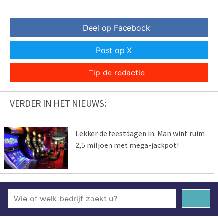
Deel op Facebook
Post op X
Tip de redactie
VERDER IN HET NIEUWS:
Lekker de feestdagen in. Man wint ruim
2,5 miljoen met mega-jackpot!