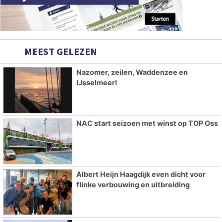
MEEST GELEZEN
Nazomer, zeilen, Waddenzee en
IJsselmeer!
NAC start seizoen met winst op TOP Oss
Albert Heijn Haagdijk even dicht voor
flinke verbouwing en uitbreiding