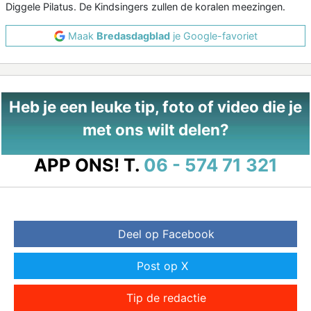
Diggele Pilatus. De Kindsingers zullen de koralen meezingen.
Maak
Bredasdagblad
je Google-favoriet
Heb je een leuke tip, foto of video die je
met ons wilt delen?
APP ONS!
T.
06 - 574 71 321
Deel op Facebook
Post op X
Tip de redactie