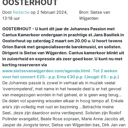
OOSTERHOUT
Door
Redactie
op
2 februari 2024,
Bron: Sietse van
13:18 uur
Wijgerden
OOSTERHOUT - U kunt dit jaar de Johannes Passion met
Cantus Kamerkoor ondergaan in prachtige st.Jans Basiliek in
Oosterhout op zaterdag 2 maart om 20.00 u. U hoort tevens
Orion Barok met gespecialiseerde barokmusici, en solisten.
Dirigent is Sietse van Wijgerden. Cantus kamerkoor blinkt uit
in zuiverheid en expressie als zeer goed koor. U kunt nu met
korting reserveren via
www.sietsevanwijgerden.com/agenda.html
. Tot 2 weken
voor het concert €25.- p.p. Erna €30 p.p. (Jeugd: €5.- p.p.)
De Johannes passie is zowel in verhaal als in muziek veelal
'overrompelend', met name in het tweede deel is er het gevoel
van meegezogen worden in het geheel, er is geen weg terug...
De delen vol spanning wisselen elkaar in hoog tempo af. Enkele
aria's zijn volledig met rust en bezinning ...Betrachte meine
Seel...deze zijn daardoor extra verdiepend. Solisten zijn Roelof
Polinder evangelist, Beate Rose sopraan, Marie Anne Jacobs alt,
Jasper de Jongste tenor, Sietse van Wijgerden bas, Dirk Jan van