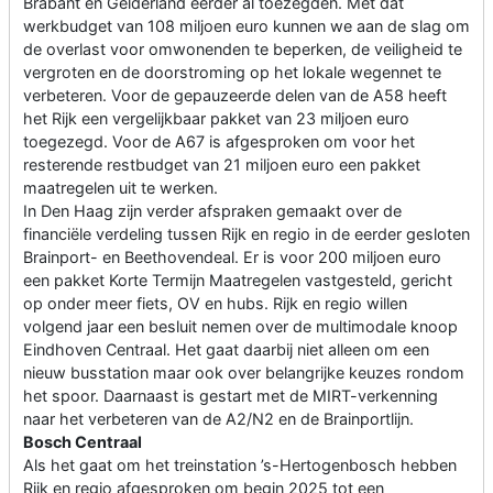
Brabant en Gelderland eerder al toezegden. Met dat
werkbudget van 108 miljoen euro kunnen we aan de slag om
de overlast voor omwonenden te beperken, de veiligheid te
vergroten en de doorstroming op het lokale wegennet te
verbeteren. Voor de gepauzeerde delen van de A58 heeft
het Rijk een vergelijkbaar pakket van 23 miljoen euro
toegezegd. Voor de A67 is afgesproken om voor het
resterende restbudget van 21 miljoen euro een pakket
maatregelen uit te werken.
In Den Haag zijn verder afspraken gemaakt over de
financiële verdeling tussen Rijk en regio in de eerder gesloten
Brainport- en Beethovendeal. Er is voor 200 miljoen euro
een pakket Korte Termijn Maatregelen vastgesteld, gericht
op onder meer fiets, OV en hubs. Rijk en regio willen
volgend jaar een besluit nemen over de multimodale knoop
Eindhoven Centraal. Het gaat daarbij niet alleen om een
nieuw busstation maar ook over belangrijke keuzes rondom
het spoor. Daarnaast is gestart met de MIRT-verkenning
naar het verbeteren van de A2/N2 en de Brainportlijn.
Bosch Centraal
Als het gaat om het treinstation ’s-Hertogenbosch hebben
Rijk en regio afgesproken om begin 2025 tot een