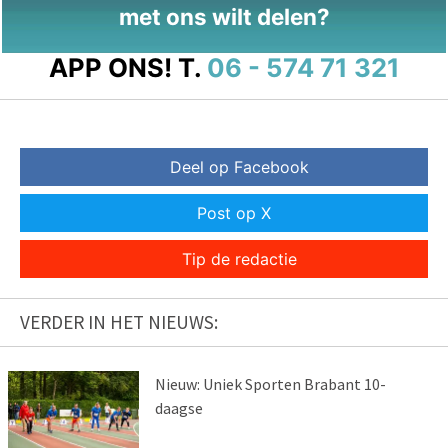
met ons wilt delen?
APP ONS!
T.
06 - 574 71 321
Deel op Facebook
Post op X
Tip de redactie
VERDER IN HET NIEUWS:
Nieuw: Uniek Sporten Brabant 10-
daagse