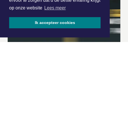
ervoor te zorgen dat u de beste ervaring krijgt
op onze website
Lees meer
Ik accepteer cookies
|
Nieuws | Sport | Evenementen
Hoofdvestiging:
van Benthuizenlaan 1
1701 BZ Heerhugowaard
072 8200 600
redactie@xyto.nl