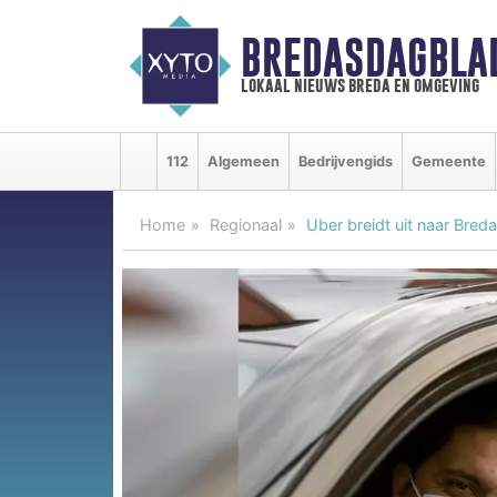
BREDASDAGBLA
lokaal nieuws breda en omgeving
112
Algemeen
Bedrijvengids
Gemeente
Home
Regionaal
Uber breidt uit naar Breda