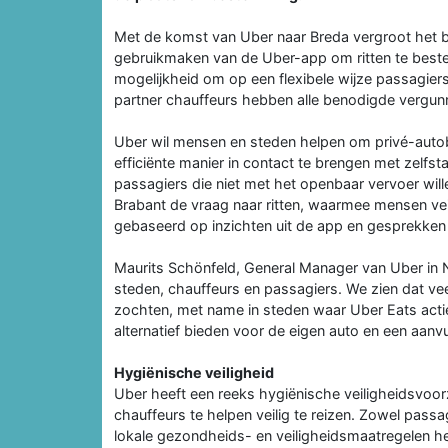
Met de komst van Uber naar Breda vergroot het 
gebruikmaken van de Uber-app om ritten te bestel
mogelijkheid om op een flexibele wijze passagiers
partner chauffeurs hebben alle benodigde vergun
Uber wil mensen en steden helpen om privé-autob
efficiënte manier in contact te brengen met zelfst
passagiers die niet met het openbaar vervoer wille
Brabant de vraag naar ritten, waarmee mensen veili
gebaseerd op inzichten uit de app en gesprekken
Maurits Schönfeld, General Manager van Uber in N
steden, chauffeurs en passagiers. We zien dat vee
zochten, met name in steden waar Uber Eats actie
alternatief bieden voor de eigen auto en een aanvu
Hygiënische veiligheid
Uber heeft een reeks hygiënische veiligheidsvoo
chauffeurs te helpen veilig te reizen. Zowel pass
lokale gezondheids- en veiligheidsmaatregelen h