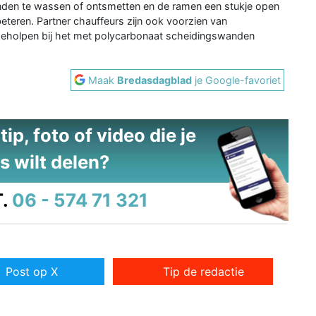
nden te wassen of ontsmetten en de ramen een stukje open
rbeteren. Partner chauffeurs zijn ook voorzien van
geholpen bij het met polycarbonaat scheidingswanden
Maak
Bredasdagblad
je Google-favoriet
ip, foto of video die je
s wilt delen?
.
06 - 574 71 321
Post op X
Tip de redactie